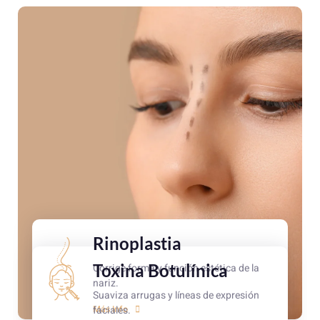
Rinoplastia
Toxina Botulínica
Corrige forma y función estética de la
nariz.
Suaviza arrugas y líneas de expresión
faciales.
Más Info