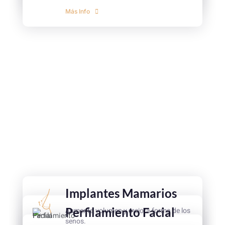
Más Info
Implantes Mamarios
Perfilamiento Facial
Aumenta volumen y mejora forma de los
senos.